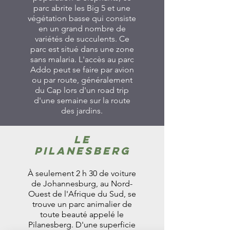
parc abrite les Big 5 et une
végétation basse qui consiste
en un grand nombre de
variétés de succulents. Ce
parc est situé dans une zone
sans malaria. L'accès au parc
Addo peut se faire par avion
ou par route, généralement
du Cap lors d'un road trip
d'une semaine sur la route
des jardins.
Le
Pilanesberg
À seulement 2 h 30 de voiture
de Johannesburg, au Nord-
Ouest de l'Afrique du Sud, se
trouve un parc animalier de
toute beauté appelé le
Pilanesberg. D'une superficie