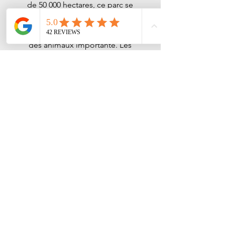
de 50 000 hectares, ce parc se
trouve au milieu d'un ancien
volcan. Les paysages y sont
magnifiques et la population
des animaux importante. Les
Big 5 y sont aussi retrouvés et
la région est sans malaria.
La région de
Hluhluwe
À l'Est de l'Afrique du Sud et
à environ 2 h 30 de route de
Durban, se trouve le parc de
Hluhluwe. Ce parc est le plus
ancien du pays et recense la
plus grande population de
Rhinocéros du monde. Il est
situé proche de l'Océan
indien. La région bénéficie
d'un climat subtropical et est
aussi le site du Patrimoine